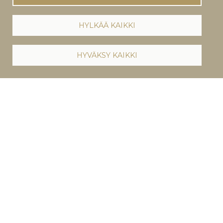
HYLKÄÄ KAIKKI
HYVÄKSY KAIKKI
MARIANNE KANTOLA
Uusin sinkku Sinkkuelämää on julkaistu. Käy
kuuntelemassa!